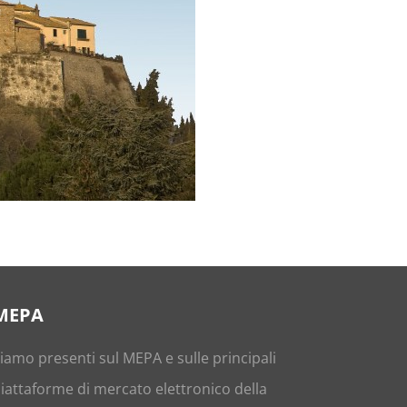
MEPA
iamo presenti sul
MEPA
e sulle principali
iattaforme di mercato elettronico della