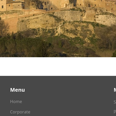
Menu
Home
S
p
Corporate