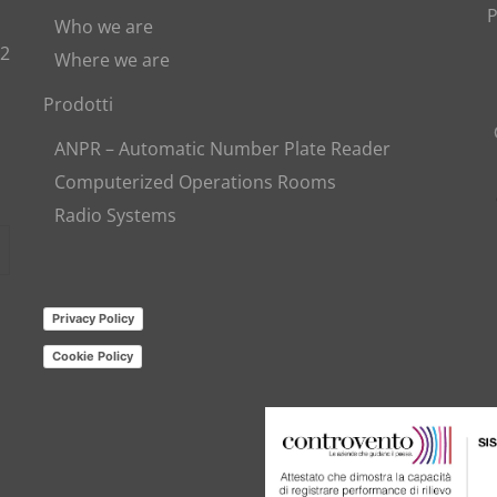
P
Who we are
82
Where we are
Prodotti
ANPR – Automatic Number Plate Reader
Computerized Operations Rooms
Radio Systems
Privacy Policy
Cookie Policy