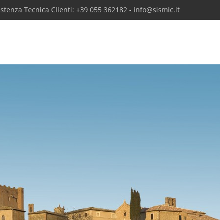
sistenza Tecnica Clienti: +39 055 362182 - info@sismic.it