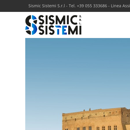
Sismic Sistemi S.r.l - Tel. +39 055 333686 - Linea As