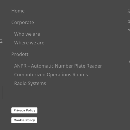
Home
S
p
Corporate
P
Who we are
82
Where we are
Prodotti
ANPR – Automatic Number Plate Reader
Computerized Operations Rooms
Radio Systems
Privacy Policy
Cookie Policy