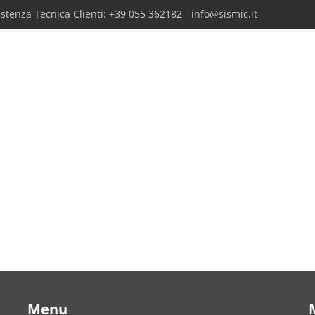
sistenza Tecnica Clienti: +39 055 362182 - info@sismic.it
Menu