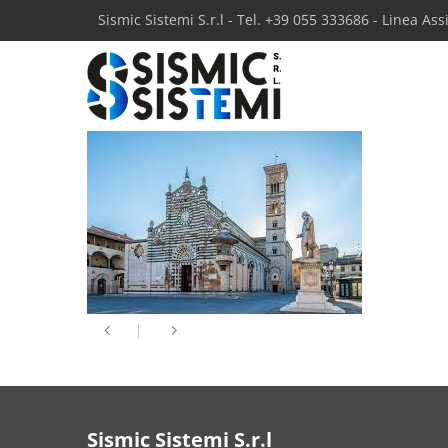
Sismic Sistemi S.r.l - Tel. +39 055 333686 - Linea As
Sismic Sistemi S.r.l