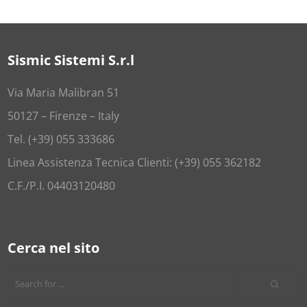
Sismic Sistemi S.r.l
Via Maria Malibran 51
50127 – Firenze – Italy
Tel. (+39) 055 333686
Linea Assistenza Tecnica Clienti: (+39) 055 362182
C.F./P.I. 04403120480
Cerca nel sito