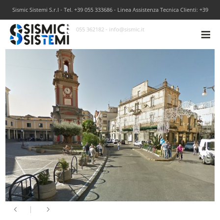
Sismic Sistemi S.r.l - Tel. +39 055 333686 - Linea Assistenza Tecnica Clienti: +39
055 362182 - info@sismic.it