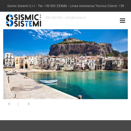
Sismic Sistemi S.r.l - Tel. +39 055 333686 - Linea Assistenza Tecnica Clienti: +39
055 362182 - info@sismic.it