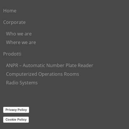
Home
Corporate
Who we are
Where we are
Prodotti
ANPR – Automatic Number Plate Reader
Computerized Operations Rooms
Radio Systems
Privacy Policy
Cookie Policy