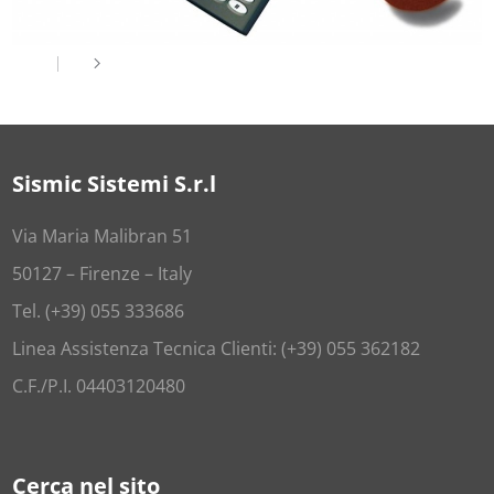
Sismic Sistemi S.r.l
Via Maria Malibran 51
50127 – Firenze – Italy
Tel. (+39) 055 333686
Linea Assistenza Tecnica Clienti: (+39) 055 362182
C.F./P.I. 04403120480
Cerca nel sito