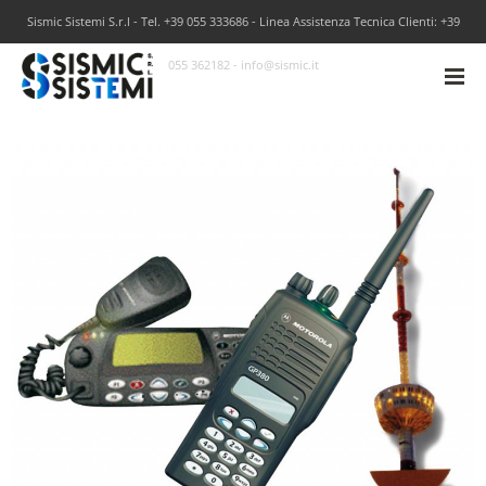
Sismic Sistemi S.r.l - Tel. +39 055 333686 - Linea Assistenza Tecnica Clienti: +39
055 362182 - info@sismic.it