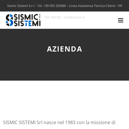
Sismic Sistemi S.r.l - Tel. +39 055 333686 - Linea Assistenza Tecnica Clienti: +39
055 362182 - info@sismic.it
AZIENDA
SISMIC SISTEMI Srl nasce nel 1983 con la missione di