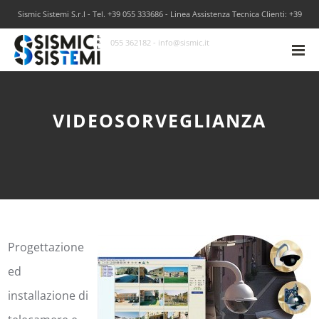
Sismic Sistemi S.r.l - Tel. +39 055 333686 - Linea Assistenza Tecnica Clienti: +39
055 362182 - info@sismic.it
VIDEOSORVEGLIANZA
Progettazione
ed
installazione di