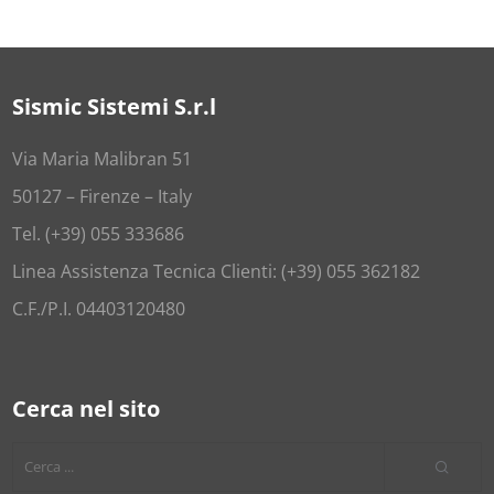
Sismic Sistemi S.r.l
Via Maria Malibran 51
50127 – Firenze – Italy
Tel. (+39) 055 333686
Linea Assistenza Tecnica Clienti: (+39) 055 362182
C.F./P.I. 04403120480
Cerca nel sito