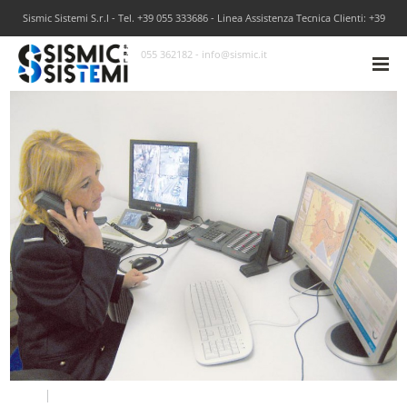
Sismic Sistemi S.r.l - Tel. +39 055 333686 - Linea Assistenza Tecnica Clienti: +39
055 362182 - info@sismic.it