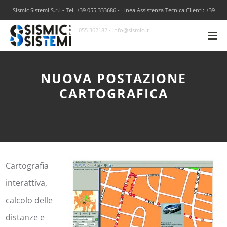
Sismic Sistemi S.r.l - Tel. +39 055 333686 - Linea Assistenza Tecnica Clienti: +39
055 362182 - info@sismic.it
NUOVA POSTAZIONE
CARTOGRAFICA
Cartografia
interattiva,
calcolo delle
distanze e