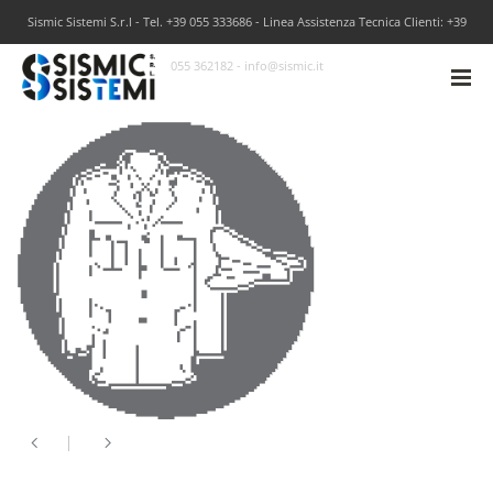
Sismic Sistemi S.r.l - Tel. +39 055 333686 - Linea Assistenza Tecnica Clienti: +39
055 362182 - info@sismic.it