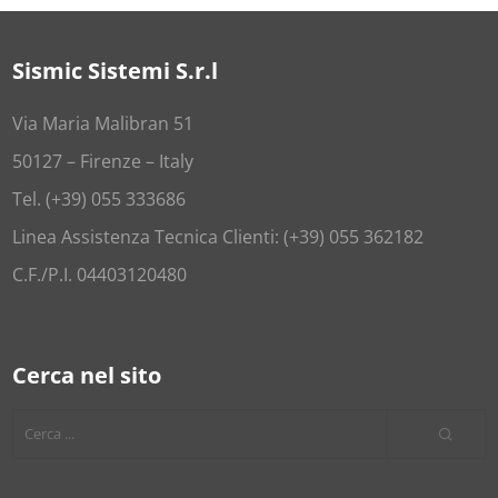
Sismic Sistemi S.r.l
Via Maria Malibran 51
50127 – Firenze – Italy
Tel. (+39) 055 333686
Linea Assistenza Tecnica Clienti: (+39) 055 362182
C.F./P.I. 04403120480
Cerca nel sito