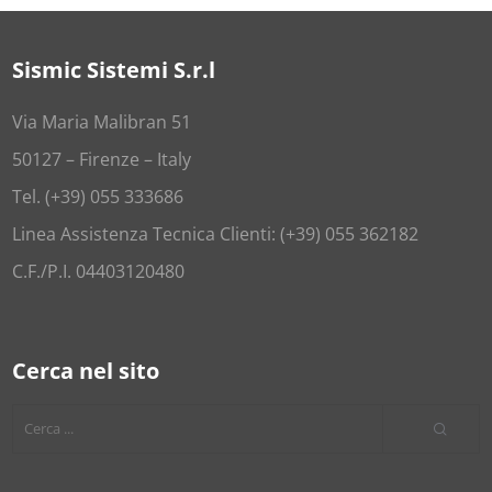
Sismic Sistemi S.r.l
Via Maria Malibran 51
50127 – Firenze – Italy
Tel. (+39) 055 333686
Linea Assistenza Tecnica Clienti: (+39) 055 362182
C.F./P.I. 04403120480
Cerca nel sito