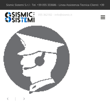
Sismic Sistemi S.r.l - Tel. +39 055 333686 - Linea Assistenza Tecnica Clienti: +39
055 362182 - info@sismic.it