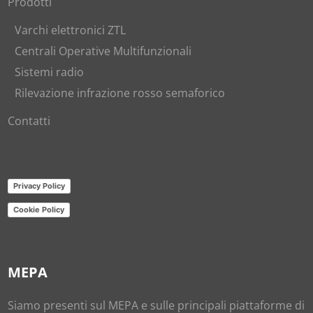
Prodotti
Varchi elettronici ZTL
Centrali Operative Multifunzionali
Sistemi radio
Rilevazione infrazione rosso semaforico
Contatti
Privacy Policy
Cookie Policy
MEPA
Siamo presenti sul
MEPA
e sulle principali piattaforme di