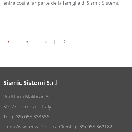
entra così a far parte della famiglia di Sismic Sistemi.
1
2
3
Sismic Sistemi S.r.l
Via Maria Malibran 51
50127 – Firenze – Italy
Tel. (+39) 055 333686
Linea Assistenza Tecnica Clienti: (+39) 055 362182