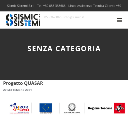
Sismic Sistemi S.r.l - Tel. +39 055 333686 - Linea Assistenza Tecnica Clienti: +39
055 362182 - info@sismic.it
SENZA CATEGORIA
Progetto QUASAR
20 SETTEMBRE 2021