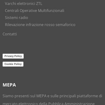
Varchi elettronici ZTL
Centrali Operative Multifunzionali
Sistemi radio
Rilevazione infrazione rosso semaforico
Contatti
Privacy Policy
Cookie Policy
MEPA
Siamo presenti sul
MEPA
e sulle principali piattaforme di
mercato elettronico della Pubblica Amministrazione