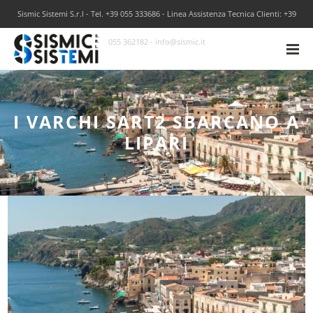
Sismic Sistemi S.r.l - Tel. +39 055 333686 - Linea Assistenza Tecnica Clienti: +39
055 362182 - info@sismic.it
I VARCHI SART2 SBARCANO A
LIPARI