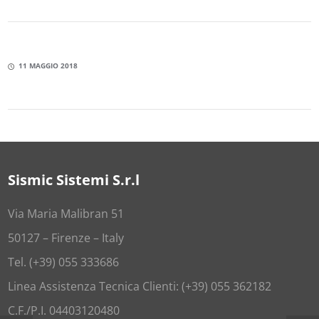
11 MAGGIO 2018
Sismic Sistemi S.r.l
Via Maria Malibran 51
50127 – Firenze – Italy
Tel. (+39) 055 333686
Linea Assistenza Tecnica Clienti: (+39) 055 362182
C.F./P.I. 04403120480