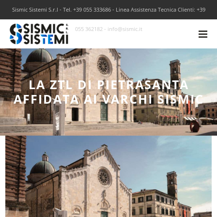
Sismic Sistemi S.r.l - Tel. +39 055 333686 - Linea Assistenza Tecnica Clienti: +39
055 362182 - info@sismic.it
LA ZTL DI PIETRASANTA
AFFIDATA AI VARCHI SISMIC