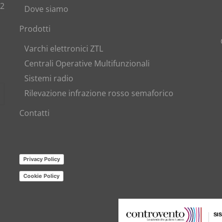
82
Dove siamo
Prodotti
Varchi elettronici ZTL
Centrali Operative Multifunzionali
Sistemi radio
Rilevazione infrazione rosso semaforico
Contatti
Privacy Policy
Cookie Policy