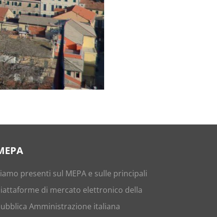
MEPA
iamo presenti sul
MEPA
e sulle principali
iattaforme di mercato elettronico della
ubblica Amministrazione italiana