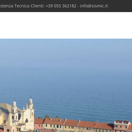
sistenza Tecnica Clienti: +39 055 362182 - info@sismic.it