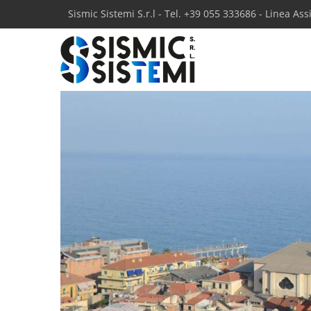
Sismic Sistemi S.r.l - Tel. +39 055 333686 - Linea As