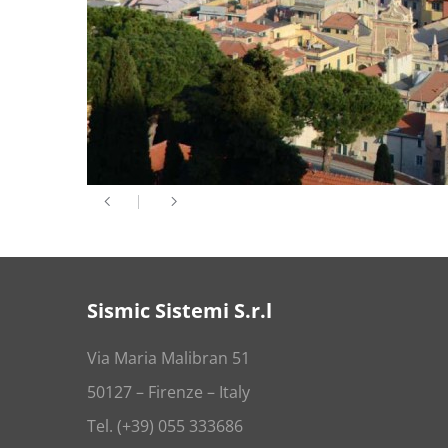
Sismic Sistemi S.r.l
Via Maria Malibran 51
50127 – Firenze – Italy
Tel. (+39) 055 333686