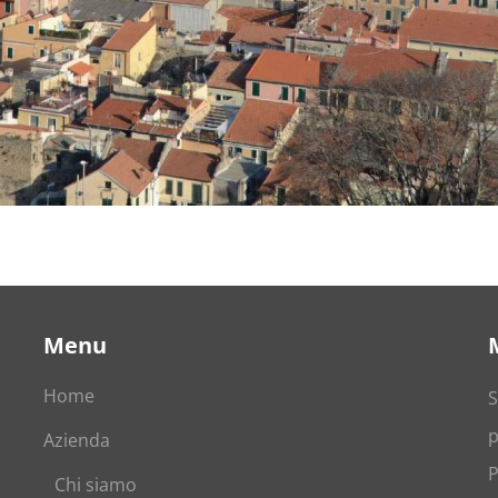
Menu
Home
S
p
Azienda
P
Chi siamo