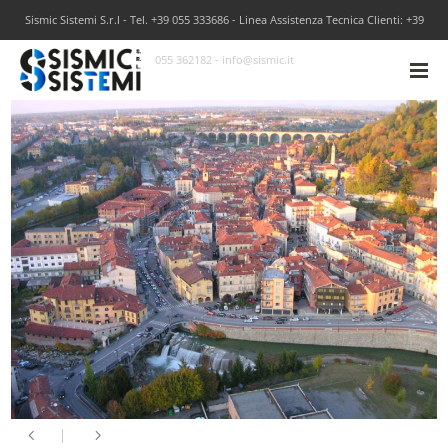
Sismic Sistemi S.r.l - Tel. +39 055 333686 - Linea Assistenza Tecnica Clienti: +39
055 362182 - info@sismic.it