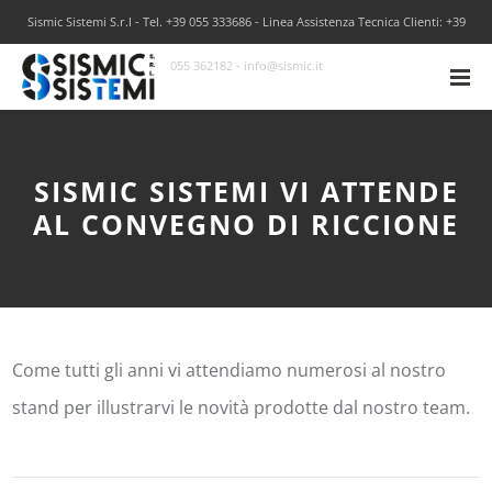
Sismic Sistemi S.r.l - Tel. +39 055 333686 - Linea Assistenza Tecnica Clienti: +39
055 362182 - info@sismic.it
SISMIC SISTEMI VI ATTENDE
AL CONVEGNO DI RICCIONE
Come tutti gli anni vi attendiamo numerosi al nostro
stand per illustrarvi le novità prodotte dal nostro team.