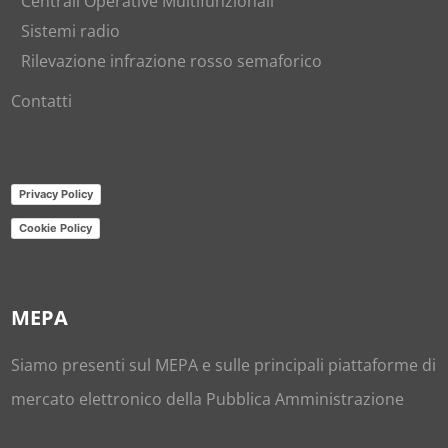
Centrali Operative Multifunzionali
Sistemi radio
Rilevazione infrazione rosso semaforico
Contatti
Privacy Policy
Cookie Policy
MEPA
Siamo presenti sul
MEPA
e sulle principali piattaforme di
mercato elettronico della Pubblica Amministrazione