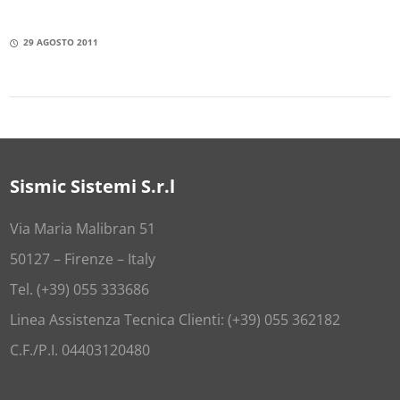
29 AGOSTO 2011
Sismic Sistemi S.r.l
Via Maria Malibran 51
50127 – Firenze – Italy
Tel. (+39) 055 333686
Linea Assistenza Tecnica Clienti: (+39) 055 362182
C.F./P.I. 04403120480