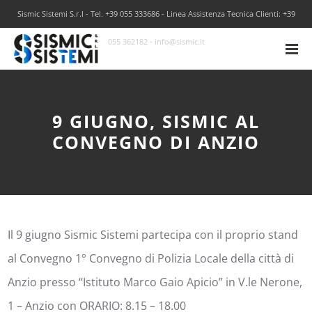
Sismic Sistemi S.r.l - Tel. +39 055 333686 - Linea Assistenza Tecnica Clienti: +39
055 362182 - info@sismic.it
9 GIUGNO, SISMIC AL
CONVEGNO DI ANZIO
Il 9 giugno Sismic Sistemi partecipa con il proprio stand
al Convegno 1° Convegno di Polizia Locale della città di
Anzio presso “Istituto Marco Gaio Apicio” in V.le Nerone,
1 – Anzio con ORARIO: 8.15 – 18.00