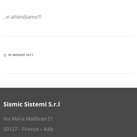
..vi attendiamo!!!
30 MAGGIO 2011
Sismic Sistemi S.r.l
Via Maria Malibran 51
50127 – Firenze – Italy