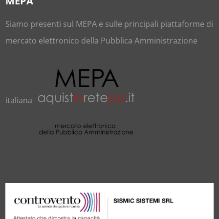
MEPA
Siamo presenti sul
MEPA
e sulle principali piattaforme di
mercato elettronico della Pubblica Amministrazione
italiana