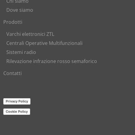
Chi siamo
Dove siamo
Prodotti
Varchi elettronici ZTL
Centrali Operative Multifunzionali
Sistemi radio
Rilevazione infrazione rosso semaforico
Contatti
Privacy Policy
Cookie Policy