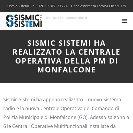
Sismic Sistemi S.r.l - Tel. +39 055 333686 - Linea Assistenza Tecnica Clienti: +39
055 362182 - info@sismic.it
SISMIC SISTEMI HA
REALIZZATO LA CENTRALE
OPERATIVA DELLA PM DI
MONFALCONE
Sismic Sistemi ha appena realizzato il nuovo Sistema
radio e la nuova Centrale Operativa del Comando di
Polizia Municipale di Monfalcone (GO). Adesso salgono a
6 le Centrali Operative Multifunzionali installate da